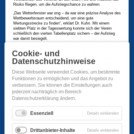
Risiko fliegen, um die Aufstiegschance zu wahren.
„Das Wetterfenster war eng – da war eine präzise Analyse des
Wettbewerbsraum entscheidend, um eine gute
Wertungsstrecke zu finden“, erklärt Dr. Kuhn. Mit einem
siebten Platz in der Tageswertung konnte sich der Verein
schließlich den vierten Tabellenplatz sichern – der Aufstieg
war damit besiegelt.
Für den kleinen Verein aus Petersdorf ist das ein historischer
Cookie- und
Moment. „Ich bin unglaublich stolz auf unser Team. Woche für
Woche haben unsere Piloten alles gegeben, Rückschläge
Datenschutzhinweise
weggesteckt und sich immer wieder neu fokussiert“, so Dr.
Kuhn weiter.
Diese Webseite verwendet Cookies, um bestimmte
Der Aero-Club Ansbach zählt nun zu den besten 25
Funktionen zu ermöglichen und das Angebot zu
Segelflugvereinen Deutschlands. In der kommenden Saison
verbessern. Sie können die Einstellungen auch
wartet die 1. Bundesliga – mit neuen Herausforderungen und
der Chance, sich bundesweit unter den Besten zu behaupten.
jederzeit nachträglich im Bereich
Datenschutzerklärung ändern.
Zurück
Essenziell
Details einblenden
Drittanbieter-Inhalte
Details einblenden