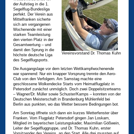
der Aufstieg in die 1.
Segelflug-Bundesliga
perfekt. Der Verein aus
Mittelfranken sicherte
sich am vergangenen
Wochenende mit einer
starken Teamleistung
den vierten Platz in der
Gesamtwertung – und
damit den Sprung in die
Vereinsvorstand Dr. Thomas Kuhn
höchste deutsche Liga
des Segelflugsports.
Die Ausgangslage vor dem letzten Wettkampfwochenende
war spannend: Nur ein knapper Vorsprung trennte den Aero-
Club von den Verfolgern. Am Samstag machte eine
geschlossene Wolkendecke Starts vom Heimatflugplatz in
Petersdorf zunächst unmöglich. Doch zwei Doppelsitzerteams
– Wagner/Dr. Müller sowie Schuster/Kamps – konnten von der
Deutschen Meisterschaft in Brandenburg Mühlenfeld bei
Berlin aus punkten, wo das Wetter bessere Bedingungen bot.
Am Sonntag öffnete sich dann ein kurzes Wetterfenster über
Franken. Vom Flugplatz Petersdorf gingen Jan Loskarn,
Mitglied im bayerischen Leistungskader, Maximilian Gößwein,
Leiter der Segelfluggruppe, und Dr. Thomas Kuhn, erster
Vorsitzender des Vereins, an den Start. Alle drei mussten auf