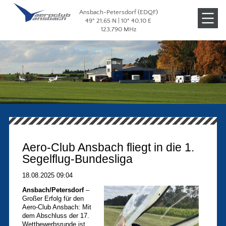
Ansbach-Petersdorf (EDQF)
Veranstaltungen
49° 21,65 N | 10° 40,10 E
123,790 MHz
Galerien
Aero-Club Ansbach fliegt in die 1.
Segelflug-Bundesliga
18.08.2025 09:04
Ansbach/Petersdorf
–
Großer Erfolg für den
Aero-Club Ansbach: Mit
dem Abschluss der 17.
Wettbewerbsrunde ist