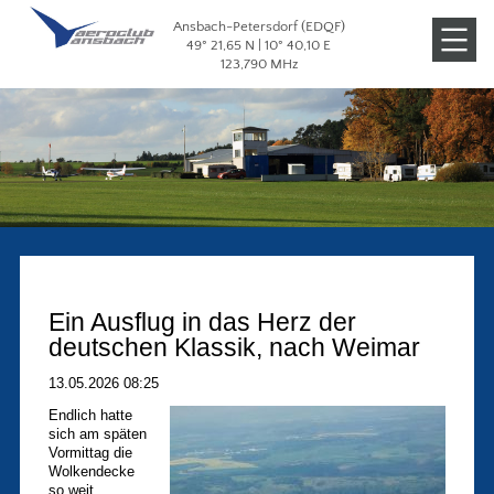
Ansbach-Petersdorf (EDQF)
Veranstaltungen
49° 21,65 N | 10° 40,10 E
123,790 MHz
Galerien
Ein Ausflug in das Herz der
deutschen Klassik, nach Weimar
13.05.2026 08:25
Endlich hatte
sich am späten
Vormittag die
Wolkendecke
so weit