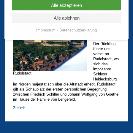
Zeit in Weimar
Alle akzeptieren
viel zu kurz
und wir
Alle ablehnen
mussten uns
wieder auf den
Rückweg
Impressum
Datenschutzerklärung
machen.
Der Rückflug
führte uns
vorbei an
Rudolstadt, wo
sich das
imposante
Rudolstadt
Schloss
Heidecksburg
im Norden majestätisch über die Altstadt erhebt. Rudolstadt
gilt als Schauplatz der ersten persönlichen Begegnung
zwischen Friedrich Schiller und Johann Wolfgang von Goethe
im Hause der Familie von Lengefeld.
Zurück