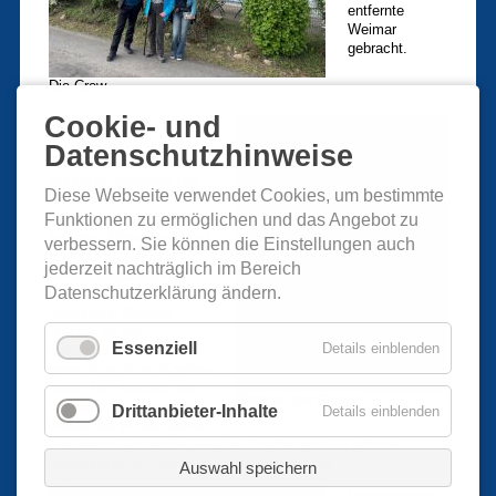
entfernte
Weimar
gebracht.
Die Crew
Cookie- und
Weimar, geprägt durch
die großen Namen wie
Datenschutzhinweise
Goethe, Schiller und das
Bauhaus, erwartete uns
Diese Webseite verwendet Cookies, um bestimmte
mit seinem kulturellen
Angebot. Nach einem
Funktionen zu ermöglichen und das Angebot zu
leckeren Mittagessen auf
verbessern. Sie können die Einstellungen auch
dem Marktplatz und
jederzeit nachträglich im Bereich
einem entspannten
Datenschutzerklärung ändern.
Bummel durch die
gemütliche Altstadt
nutzten wir die
Essenziell
Details einblenden
verbleibende Zeit für
einen Besuch im Goethe-
Haus. Der Ausblick aus
Blick in den Garten
seinem repräsentativen
Drittanbieter-Inhalte
Details einblenden
Wohnhaus in den Garten
war ebenso angenehm wie der Spaziergang zu seinem
Gartenhaus am Rande des Parks an der Ilm.
Auswahl speichern
Leider war die