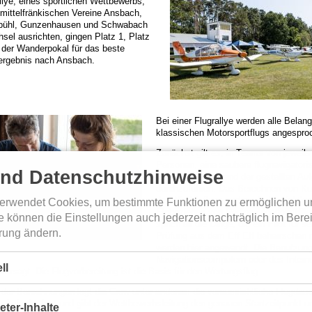
llye, eines sportlichen Wettbewerbs,
 mittelfränkischen Vereine Ansbach,
sbühl, Gunzenhausen und Schwabach
sel ausrichten, gingen Platz 1, Platz
 der Wanderpokal für das beste
ergebnis nach Ansbach.
Bei einer Flugrallye werden alle Belan
klassischen Motorsportflugs angespro
Zunächst gilt es, in Teams von jeweils
Personen, eine saubere flugnavigatori
und Datenschutzhinweise
Vorbereitung anhand der gestellten Au
durchzuführen. Das Berechnen von Ku
der Windeinfluss und auch das richtige
erwendet Cookies, um bestimmte Funktionen zu ermöglichen u
Einbeziehen von Radionavigationshilfe
e können die Einstellungen auch jederzeit nachträglich im Bere
sprich all die Dinge, die ein Pilot für se
rung ändern.
Prüfung aus dem Eff Eff beherrschen 
werden hier angewandt. Die Benutzun
Navigationscomputern oder des Interne
ll
tersagt. Die Flugvorbereitung ist die Basis für den Wertungsflug.
der Berechnungen legt die Crew unter anderem die voraussichtliche Flugdauer
 Aufgabe fest und gibt der Wettbewerbsleitung den genauen Startzeitpunkt u
eter-Inhalte