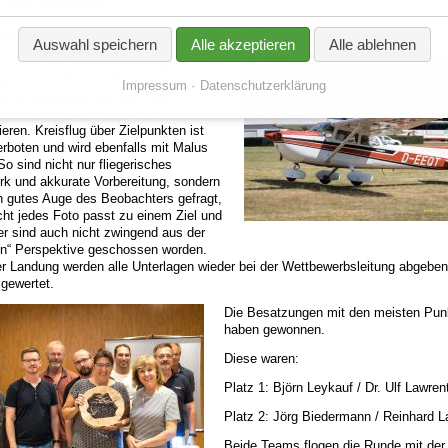
e Flugzeit bekannt.
ngaben sind verbindlich, Über- und Unterschreitungen bringen Strafpunkte.
Auswahl speichern
Alle akzeptieren
Alle ablehnen
Luft wird die Strecke dann abgeflogen
and von Luftfotos, die den Teams vor
Impressum
Datenschutzerklärung
rt ausgehändigt werden, sind
edene Ziele auf dem Kurs zu
zieren. Kreisflug über Zielpunkten ist
erboten und wird ebenfalls mit Malus
So sind nicht nur fliegerisches
k und akkurate Vorbereitung, sondern
n gutes Auge des Beobachters gefragt,
cht jedes Foto passt zu einem Ziel und
der sind auch nicht zwingend aus der
gen“ Perspektive geschossen worden.
r Landung werden alle Unterlagen wieder bei der Wettbewerbsleitung abgebe
sgewertet.
Die Besatzungen mit den meisten Pun
haben gewonnen.
Diese waren:
Platz 1: Björn Leykauf / Dr. Ulf Lawren
Platz 2: Jörg Biedermann / Reinhard L
Beide Teams flogen die Runde mit der