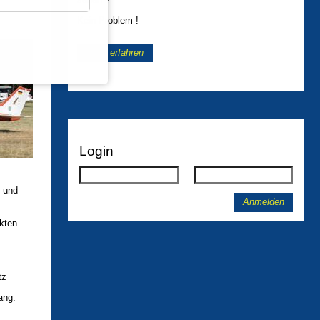
Kein Problem !
Mehr erfahren
Login
n und
Anmelden
kten
tz
ang.