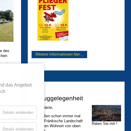
ge des
Weitere Informationen hier...
chen:
 zwei
sche
fgabe
rsen,
nd das Angebot
n –
ich
ine
Mitfluggelegenheit
musste,
g von
Liebe Gäste,
ts ist
Details einblenden
Sie wollten schon immer mal
unsere Fränkische Landschaft
 für die
Raten Sie mit !
oder Ihren Wohnort von oben
nd die
Details einblenden
sehen ?