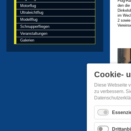
Flug-Ra
den die
Motorflug
Dinkel
Ultraleichtflug
im Wech
Modellflug
2 sowie
Vereins
Schnupperfliegen
Veranstaltungen
Galerien
Cookie- 
Diese Webseite v
zu verbessern. Si
Datenschutzerklä
Essenzie
dabei un
Anhand 
gesamte
Drittanbi