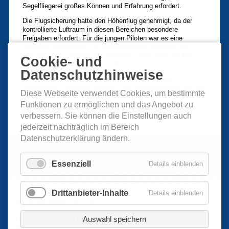
Segelfliegerei großes Können und Erfahrung erfordert.
Die Flugsicherung hatte den Höhenflug genehmigt, da der
kontrollierte Luftraum in diesen Bereichen besondere
Freigaben erfordert. Für die jungen Piloten war es eine
einmalige Gelegenheit, die beeindruckende Dynamik der
Atmosphäre zu erleben und wertvolle Erfahrungen für ihre
Cookie- und
fliegerische Zukunft zu sammeln.
Datenschutzhinweise
Mit strahlenden Gesichtern kehrten sie nach ihrem
erfolgreichen Höhenflug zurück – ein unvergesslicher Tag über
Diese Webseite verwendet Cookies, um bestimmte
den Wolken, getragen von der Kraft der Natur.
Funktionen zu ermöglichen und das Angebot zu
Zurück
verbessern. Sie können die Einstellungen auch
jederzeit nachträglich im Bereich
Datenschutzerklärung ändern.
Essenziell
Details einblenden
Drittanbieter-Inhalte
Details einblenden
Fliegerfest 2026
Auswahl speichern
Unser diesjähriges Fliegerfest findet am 12. und 13. September
2026 statt.