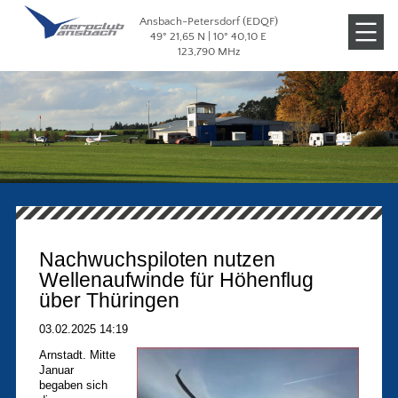
Ansbach-Petersdorf (EDQF)
Veranstaltungen
49° 21,65 N | 10° 40,10 E
123,790 MHz
Galerien
Nachwuchspiloten nutzen
Wellenaufwinde für Höhenflug
über Thüringen
03.02.2025 14:19
Arnstadt. Mitte
Januar
begaben sich