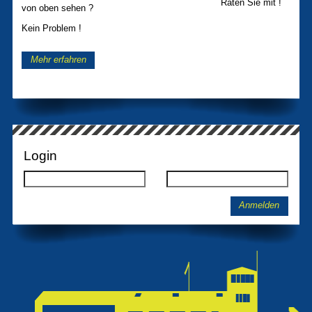
Raten Sie mit !
von oben sehen ?
Kein Problem !
Mehr erfahren
Login
Anmelden
Navigation
überspringen