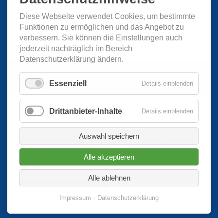
Diese Webseite verwendet Cookies, um bestimmte
2011 BMJ
Funktionen zu ermöglichen und das Angebot zu
verbessern. Sie können die Einstellungen auch
2010 Ballonglühen
jederzeit nachträglich im Bereich
Datenschutzerklärung ändern.
2009 Dänemark
Essenziell
Details einblenden
2009 BMJ
Drittanbieter-Inhalte
Details einblenden
2009 Schweiz
Fliegerfest 2026
Auswahl speichern
2005 Kunstflugmeisterschaft
Unser diesjähriges Fliegerfest findet am 12. und 13. September
2026 statt.
Alle akzeptieren
Alle ablehnen
Weitere Informationen hier...
Impressum
Datenschutzerklärung