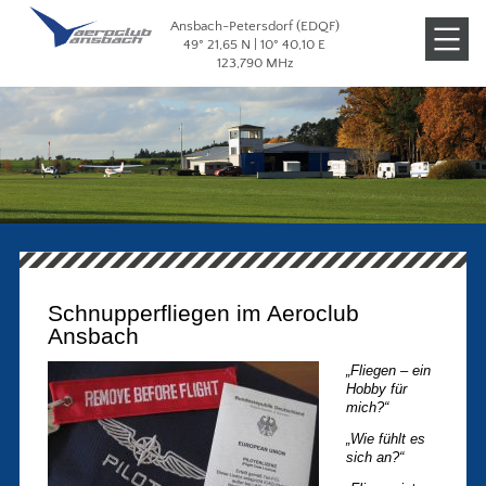
Ansbach-Petersdorf (EDQF)
Veranstaltungen
49° 21,65 N | 10° 40,10 E
123,790 MHz
Galerien
Schnupperfliegen im Aeroclub
Ansbach
„Fliegen – ein
Hobby für
mich?“
„Wie fühlt es
sich an?“