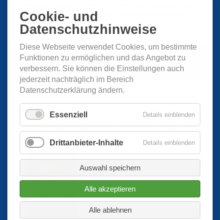
darstellen, sondern in erster Linie das Gefühl (oder auch die
Cookie- und
Begeisterung?!) dafür vermitteln, was das Fliegen als Pilot
bedeutet.
Datenschutzhinweise
Diese Webseite verwendet Cookies, um bestimmte
Funktionen zu ermöglichen und das Angebot zu
verbessern. Sie können die Einstellungen auch
jederzeit nachträglich im Bereich
Datenschutzerklärung ändern.
Fliegerfest 2026
Essenziell
Details einblenden
Unser diesjähriges Fliegerfest findet am 12. und 13. September
2026 statt.
Drittanbieter-Inhalte
Details einblenden
Auswahl speichern
Alle akzeptieren
Alle ablehnen