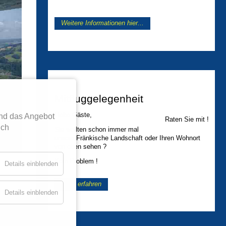
Weitere Informationen hier...
Mitfluggelegenheit
Liebe Gäste,
nd das Angebot
Raten Sie mit !
ich
Sie wollten schon immer mal
unsere Fränkische Landschaft oder Ihren Wohnort
von oben sehen ?
Kein Problem !
Details einblenden
Mehr erfahren
Details einblenden